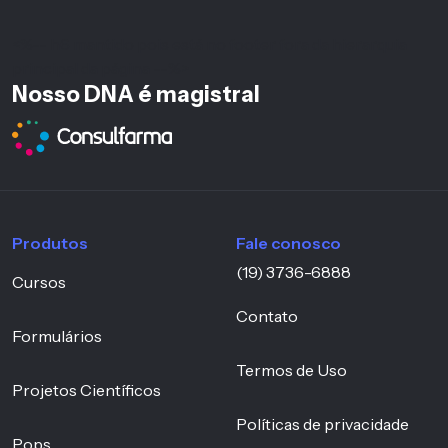
<%-- h6 mantido pois está no footer fora da hierarquia
principal da página --%>
Nosso DNA é magistral
Produtos
Fale conosco
(19) 3736-6888
Cursos
Contato
Formulários
Termos de Uso
Projetos Científicos
Políticas de privacidade
Pops