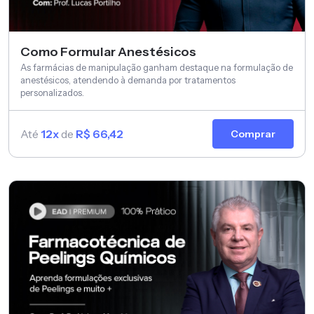
Como Formular Anestésicos
As farmácias de manipulação ganham destaque na formulação de
anestésicos, atendendo à demanda por tratamentos
personalizados.
Até
12x
de
R$ 66,42
Comprar