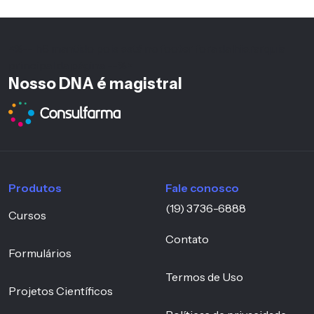
<%-- h6 mantido pois está no footer fora da hierarquia
principal da página --%>
Nosso DNA é magistral
Produtos
Fale conosco
(19) 3736-6888
Cursos
Contato
Formulários
Termos de Uso
Projetos Científicos