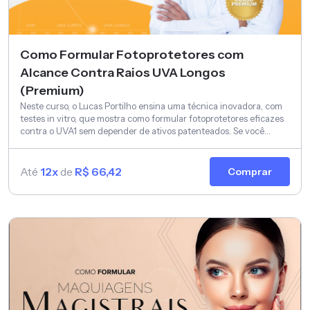
Como Formular Fotoprotetores com
Alcance Contra Raios UVA Longos
(Premium)
Neste curso, o Lucas Portilho ensina uma técnica inovadora, com
testes in vitro, que mostra como formular fotoprotetores eficazes
contra o UVA1 sem depender de ativos patenteados. Se você
trabalha com formulação, essa é a atualização que vai elevar o
nível dos seus produtos — e da sua autoridade também.
Até
12x
de
R$ 66,42
Comprar