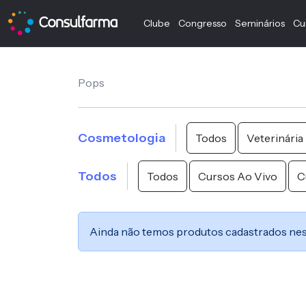
Clube
Congresso
Seminários
Cu
Pops
Cosmetologia
Todos
Veterinária
Todos
Todos
Cursos Ao Vivo
C
Ainda não temos produtos cadastrados nes