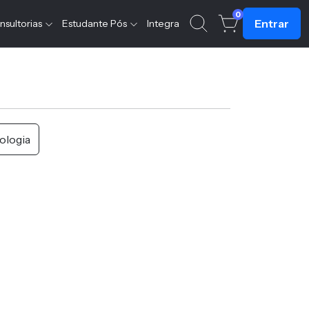
0
Entrar
nsultorias
Estudante Pós
Integra
ologia