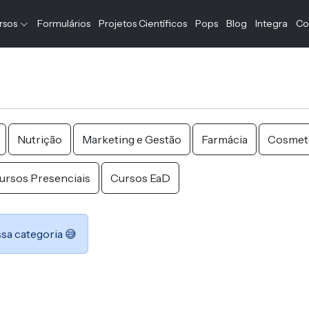
rsos
Formulários
Projetos Científicos
Pops
Blog
Integra
Co
Nutrição
Marketing e Gestão
Farmácia
Cosmet
ursos Presenciais
Cursos EaD
sa categoria 😅