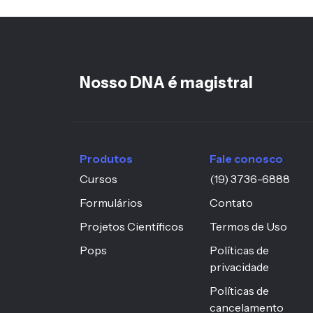
<%-- h6 mantido pois está no footer fora da hi
--%>
Nosso DNA é magistral
Produtos
Fale conosco
Cursos
(19) 3736-6888
Formulários
Contato
Projetos Científicos
Termos de Uso
Pops
Políticas de
privacidade
Políticas de
cancelamento