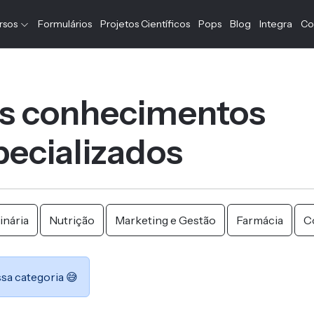
rsos
Formulários
Projetos Científicos
Pops
Blog
Integra
Co
s conhecimentos
ecializados
inária
Nutrição
Marketing e Gestão
Farmácia
C
sa categoria 😅