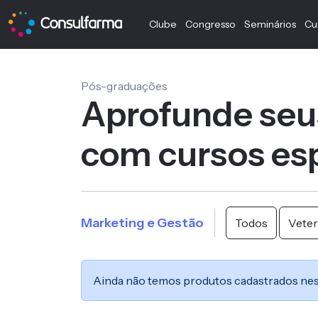
Clube
Congresso
Seminários
Cu
Pós-graduações
Aprofunde seu
com cursos esp
Marketing e Gestão
Todos
Veter
Ainda não temos produtos cadastrados nes