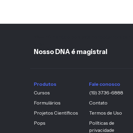
<%-- h6 mantido pois está no footer fora da hi
--%>
Nosso DNA é magistral
Produtos
Fale conosco
Cursos
(19) 3736-6888
Formulários
Contato
Projetos Científicos
Termos de Uso
Pops
Políticas de
privacidade