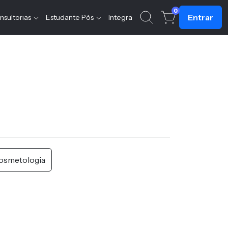
0
Entrar
nsultorias
Estudante Pós
Integra
osmetologia