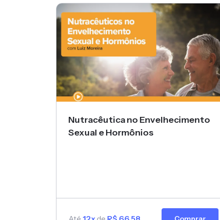
Nutracêutica no Envelhecimento
Sexual e Hormônios
Até
12x
de
R$ 66,58
Comprar