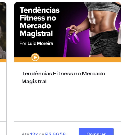
Tendências Fitness no Mercado
Magistral
Até
12x
de
R$ 66,58
Comprar