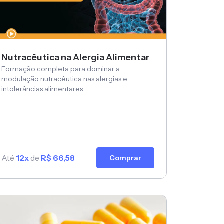
Nutracêutica na Alergia Alimentar
Formação completa para dominar a
modulação nutracêutica nas alergias e
intolerâncias alimentares.
Até
12x
de
R$ 66,58
Comprar