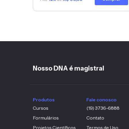
<%-- h6 mantido pois está no footer fora da hi
--%>
Nosso DNA é magistral
Produtos
Fale conosco
Cursos
(19) 3736-6888
Formulários
Contato
Projetos Científicos
Termos de Uso