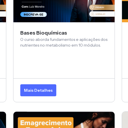
Bases Bioquímicas
O curso aborda fundamentos e aplicações dos
nutrientes no metabolismo em 10 módulos.
Mais Detalhes