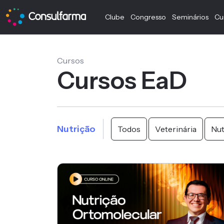
Clube
Congresso
Seminários
Cu
Cursos
Cursos EaD
Nutrição
Todos
Veterinária
Nut