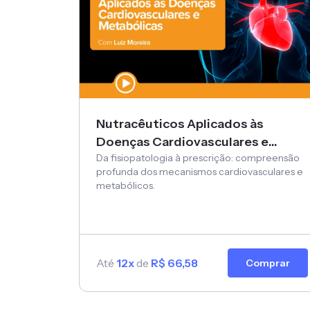
Nutracêuticos Aplicados às
Doenças Cardiovasculares e
Da fisiopatologia à prescrição: compreensão
Metabólicas
profunda dos mecanismos cardiovasculares e
metabólicos.
Até
12x
de
R$ 66,58
Comprar