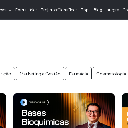
rsos
Formulários
Projetos Científicos
Pops
Blog
Integra
Co
rição
Marketing e Gestão
Farmácia
Cosmetologia