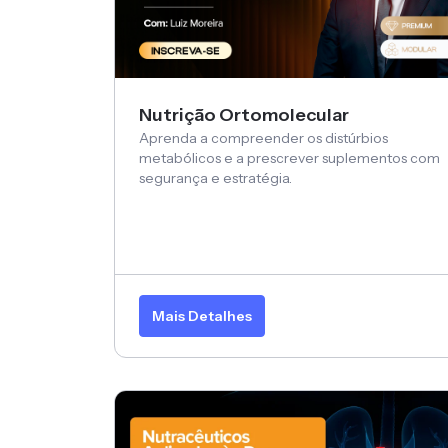
Nutrição Ortomolecular
Aprenda a compreender os distúrbios
metabólicos e a prescrever suplementos com
segurança e estratégia.
Mais Detalhes