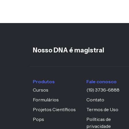
<%-- h6 mantido pois está no footer fora da hi
--%>
Nosso DNA é magistral
Produtos
Fale conosco
Cursos
(19) 3736-6888
Formulários
Contato
Projetos Científicos
Termos de Uso
Pops
Políticas de
privacidade