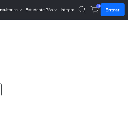
0
Entrar
nsultorias
Estudante Pós
Integra