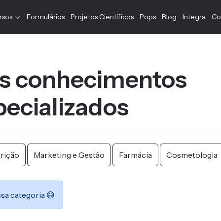
rsos
Formulários
Projetos Científicos
Pops
Blog
Integra
Co
s conhecimentos
ecializados
rição
Marketing e Gestão
Farmácia
Cosmetologia
sa categoria 😅