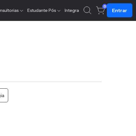
0
Entrar
nsultorias
Estudante Pós
Integra
ia