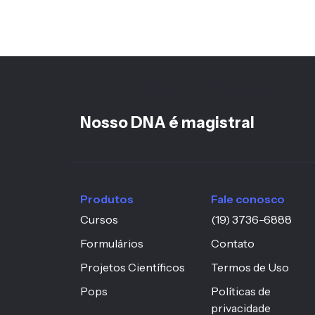
<%-- h6 mantido pois está no footer fora da hi
--%>
Nosso DNA é magistral
Produtos
Fale conosco
Cursos
(19) 3736-6888
Formulários
Contato
Projetos Científicos
Termos de Uso
Pops
Políticas de
privacidade