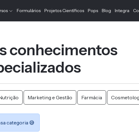
rsos
Formulários
Projetos Científicos
Pops
Blog
Integra
Co
s conhecimentos
ecializados
Nutrição
Marketing e Gestão
Farmácia
Cosmetolog
sa categoria 😅