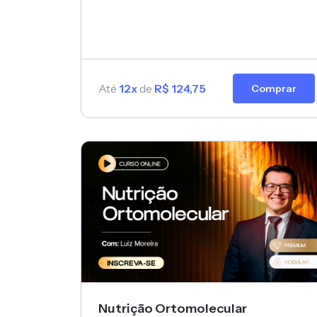
do envelhecimento
Até
12x
de
R$ 124,75
Comprar
Nutrição Ortomolecular