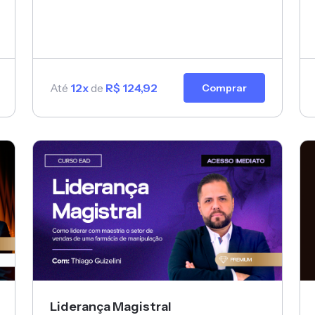
Até
12x
de
R$ 124,92
Comprar
Liderança Magistral