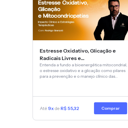
Estresse Oxidativo, Glicação e
Radicais Livres e
Entenda a fundo a bioenergética mitocondrial,
Mitocondriopatias
o estresse oxidativo e a glicação como pilares
para a prevenção e o manejo clínico das
doenças crônicas relacionadas ao
envelhecimento e à disfunção metabólica.
Até
9x
de
R$ 55,32
Comprar