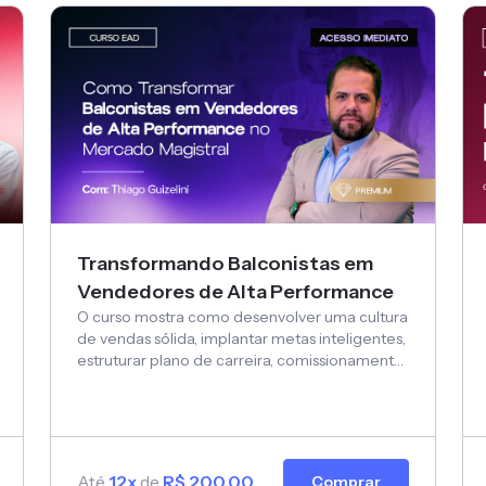
Transformando Balconistas em
Vendedores de Alta Performance
O curso mostra como desenvolver uma cultura
de vendas sólida, implantar metas inteligentes,
estruturar plano de carreira, comissionamento
justo, treinamentos contínuos e elevar o nível
de atendimento.
Até
12x
de
R$ 200,00
Comprar