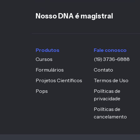
<%-- h6 mantido pois está no footer fora da hi
--%>
Nosso DNA é magistral
Produtos
Fale conosco
Cursos
(19) 3736-6888
Formulários
Contato
Projetos Científicos
Termos de Uso
Pops
Políticas de
privacidade
Políticas de
cancelamento