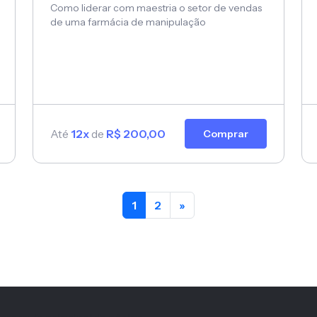
Como liderar com maestria o setor de vendas
de uma farmácia de manipulação
Até
12x
de
R$ 200,00
Comprar
1
2
»