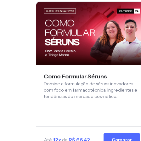
Como Formular Séruns
Domine a formulação de séruns inovadores
com foco em farmacotécnica, ingredientes e
tendências do mercado cosmético.
Até
12x
de
R$ 66,42
Comprar