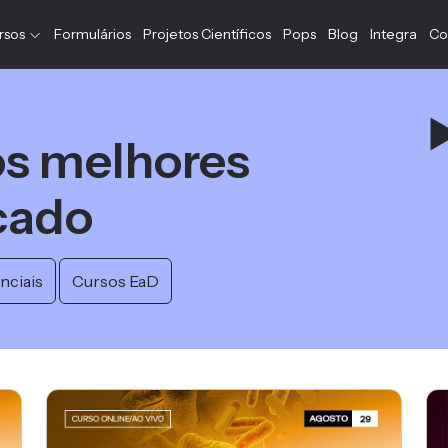
rsos
Formulários
Projetos Científicos
Pops
Blog
Integra
Co
s melhores
cado
nciais
Cursos EaD