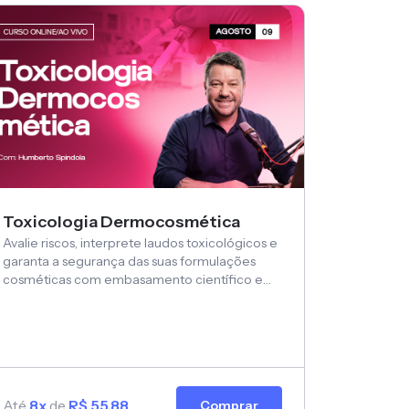
Toxicologia Dermocosmética
Avalie riscos, interprete laudos toxicológicos e
garanta a segurança das suas formulações
cosméticas com embasamento científico e
aplicação prática
Até
8x
de
R$ 55,88
Comprar