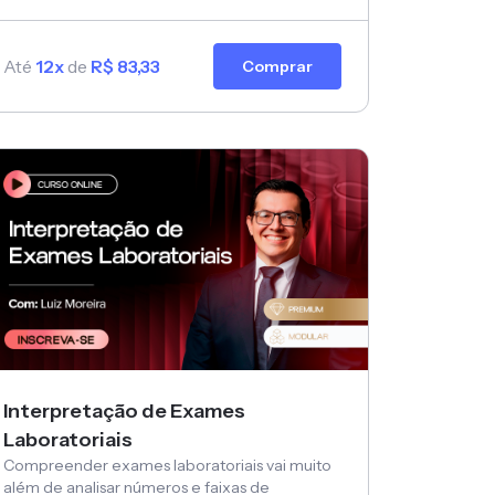
Até
12x
de
R$ 83,33
Comprar
Interpretação de Exames
Laboratoriais
Compreender exames laboratoriais vai muito
além de analisar números e faixas de