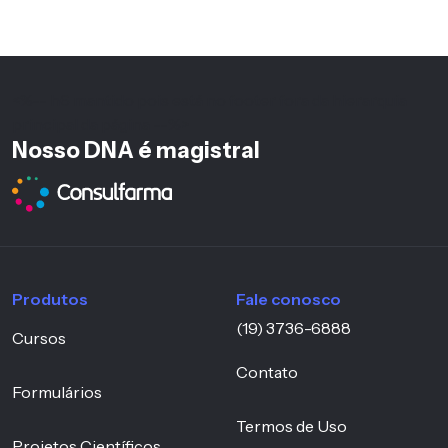
<%-- h6 mantido pois está no footer fora da hierarquia
principal da página --%>
Nosso DNA é magistral
Produtos
Fale conosco
(19) 3736-6888
Cursos
Contato
Formulários
Termos de Uso
Projetos Científicos