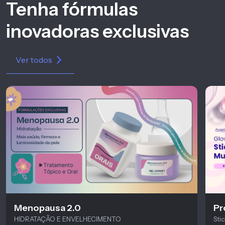
Tenha fórmulas
inovadoras exclusivas
Ver todos
Menopausa 2.0
Pr
HIDRATAÇÃO E ENVELHECIMENTO
Sti