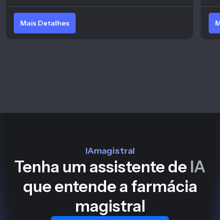
Mais Detalhes
M
IAmagistral
Tenha um assistente de
IA
que entende a farmácia
magistral