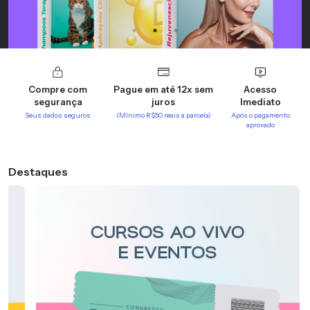
Compre com
Pague em até 12x sem
Acesso
segurança
juros
Imediato
Seus dados seguros
(Mínimo R$50 reais a parcela)
Após o pagamento
aprovado
Destaques