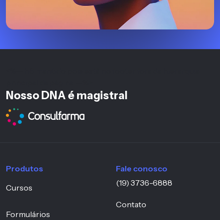
<%-- h6 mantido pois está no footer fora da hierarquia
principal da página --%>
Nosso DNA é magistral
Produtos
Fale conosco
(19) 3736-6888
Cursos
Contato
Formulários