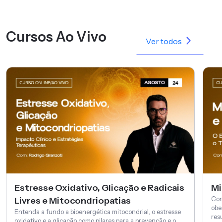
Cursos Ao Vivo
Ver todos
Estresse Oxidativo, Glicação e Radicais
Mi
Com
Livres e Mitocondriopatias
obe
Entenda a fundo a bioenergética mitocondrial, o estresse
res
oxidativo e a glicação como pilares para a prevenção e o