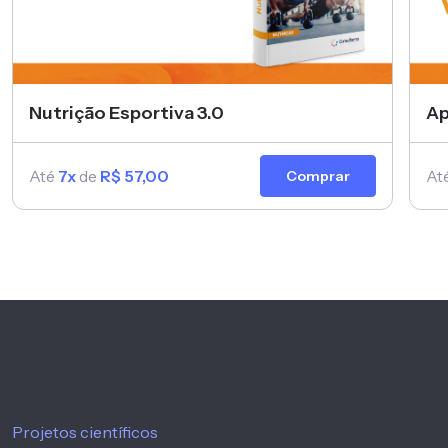
Nutrição Esportiva 3.0
Ap
Até
7x
de
R$ 57,00
At
Comprar
Projetos científicos