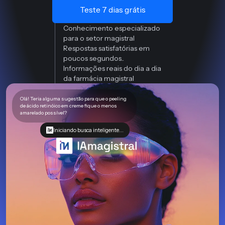
Teste 7 dias grátis
Conhecimento especializado
para o setor magistral
Respostas satisfatórias em
poucos segundos..
Informações reais do dia a dia
da farmácia magistral
Olá! Teria alguma sugestão para que o peeling
de ácido retinóico em creme fique o menos
amarelado possível?
Iniciando busca inteligente...