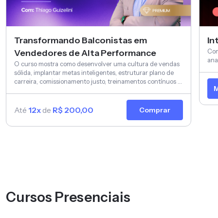
Transformando Balconistas em
In
Com
Vendedores de Alta Performance
ana
O curso mostra como desenvolver uma cultura de vendas
sólida, implantar metas inteligentes, estruturar plano de
carreira, comissionamento justo, treinamentos contínuos e
M
elevar o nível de atendimento.
Até
12x
de
R$ 200,00
Comprar
Cursos Presenciais