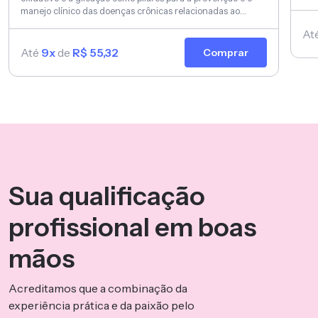
manejo clínico das doenças crônicas relacionadas ao
envelhecimento e à disfunção metabólica.
At
Até
9x
de
R$ 55,32
Comprar
Sua qualificação
profissional em boas
mãos
Acreditamos que a combinação da
experiência prática e da paixão pelo