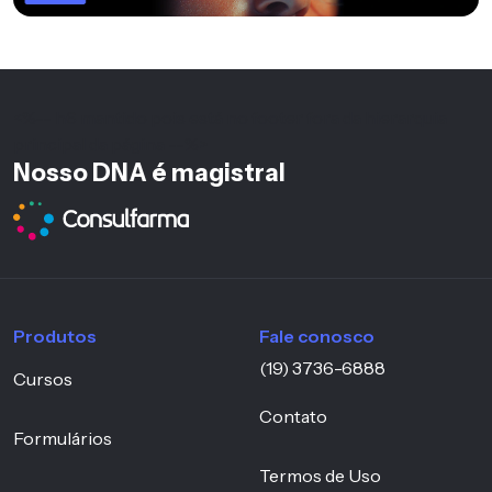
<%-- h6 mantido pois está no footer fora da hierarquia
principal da página --%>
Nosso DNA é magistral
Produtos
Fale conosco
(19) 3736-6888
Cursos
Contato
Formulários
Termos de Uso