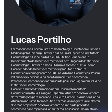
Lucas Portilho
Farmacêutico e Especialista em Cosmetologia. Mestre em Ciências
Médicas pela Unicamp. Diretor das Pós Graduações do Instituto de
Cosmetologia e Ciências da Pele, Hi Nutrition Educacional e
Departamento de Desenvolvimento de Formulações do Instituto de
Cosmetologia. Diretor da Consulfarma Assessoria. Atuou como
Coordenador de Desenvolvimento de produtos na Natura
Cosméticos e como gerente de P&D na AdaTina Cosméticos. Possui
20 anos de experiência na área farmacêutica e cosmética.
Professor e Coordenador dos cursos de pós Graduação com MBA do
Instituto de Cosmetologia.
Coordena Cursos Internacionais em Desenvolvimento de
Cosméticos na Itália, França e Espanha. Atua em desenvolvimento
de formulações para mercado Brasileiro, Europeu e América Latina.
Atuou em indústria farmacêutica, farmácias magistrais e elaborou
diversos projetos de desenvolvimento de linhas de produtos
cosméticos nas empresas Consulfarma Assessoria.​ Colunista no