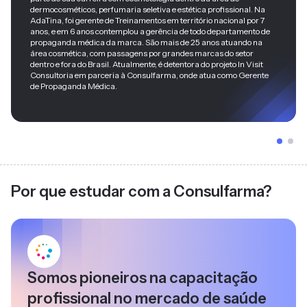
dermocosméticos, perfumaria seletiva e estética profissional. Na
AdaTina, foi gerente de Treinamentos em território nacional por 7
anos, e em 6 anos contemplou a gerência de todo departamento de
propaganda médica da marca. São mais de 25 anos atuando na
área cosmética, com passagens por grandes marcas do setor
dentro e fora do Brasil. Atualmente, é detentora do projeto In Visit
Consultoria em parceria à Consulfarma, onde atua como Gerente
de Propaganda Médica.
Por que estudar com a Consulfarma?
Somos pioneiros na capacitação
profissional no mercado de saúde