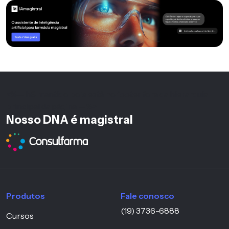
<%-- h6 mantido pois está no footer fora da hierarquia
principal da página --%>
Nosso DNA é magistral
Produtos
Fale conosco
(19) 3736-6888
Cursos