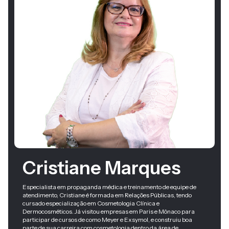
Cristiane Marques
Especialista em propaganda médica e treinamento de equipe de
atendimento, Cristiane é formada em Relações Públicas, tendo
cursado especialização em Cosmetologia Clínica e
Dermocosméticos. Já visitou empresas em Paris e Mônaco para
participar de cursos de como Meyer e Exsymol, e construiu boa
parte de sua carreira com cosmetologia dentro da área de