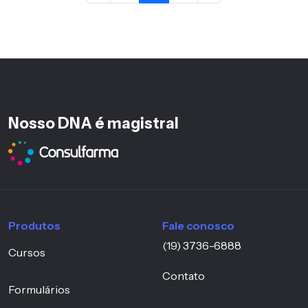
<%-- h6 mantido pois está no footer fora da hierarquia
principal da página --%>
Nosso DNA é magistral
Produtos
Fale conosco
(19) 3736-6888
Cursos
Contato
Formulários