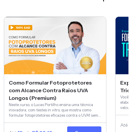
Como Formular Fotoprotetores
Expe
com Alcance Contra Raios UVA
Tric
Você s
Longos (Premium)
elabor
Neste curso, o Lucas Portilho ensina uma técnica
veícul
inovadora, com testes in vitro, que mostra como
Tricol
formular fotoprotetores eficazes contra o UVA1 sem
depender de ativos patenteados. Se você trabalha
Até
1
com formulação, essa é a atualização que vai elevar o
nível dos seus produtos — e da sua autoridade