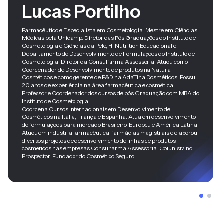
Lucas Portilho
Farmacêutico e Especialista em Cosmetologia. Mestre em Ciências
Médicas pela Unicamp. Diretor das Pós Graduações do Instituto de
Cosmetologia e Ciências da Pele, Hi Nutrition Educacional e
Departamento de Desenvolvimento de Formulações do Instituto de
Cosmetologia. Diretor da Consulfarma Assessoria. Atuou como
Coordenador de Desenvolvimento de produtos na Natura
Cosméticos e como gerente de P&D na AdaTina Cosméticos. Possui
20 anos de experiência na área farmacêutica e cosmética.
Professor e Coordenador dos cursos de pós Graduação com MBA do
Instituto de Cosmetologia.
Coordena Cursos Internacionais em Desenvolvimento de
Cosméticos na Itália, França e Espanha. Atua em desenvolvimento
de formulações para mercado Brasileiro, Europeu e América Latina.
Atuou em indústria farmacêutica, farmácias magistrais e elaborou
diversos projetos de desenvolvimento de linhas de produtos
cosméticos nas empresas Consulfarma Assessoria.​ Colunista no
Prospector. Fundador do Cosmético Seguro.