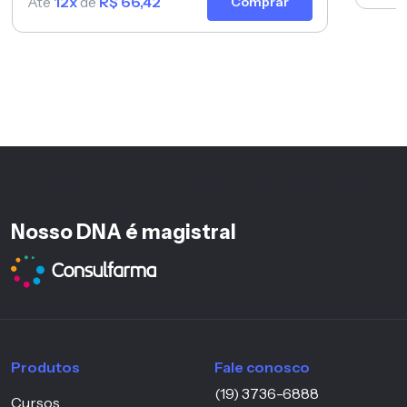
Até
12x
de
R$ 66,42
Comprar
também.
<%-- h6 mantido pois está no footer fora da hierarquia
principal da página --%>
Nosso DNA é magistral
Produtos
Fale conosco
(19) 3736-6888
Cursos