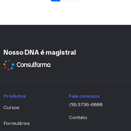
<%-- h6 mantido pois está no footer fora da hierarquia
principal da página --%>
Nosso DNA é magistral
Produtos
Fale conosco
(19) 3736-6888
Cursos
Contato
Formulários